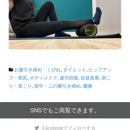
お腹引き締め・くびれ
,
ダイエット
,
ヒップアッ
プ・美尻
,
ボディメイク
,
疲労回復
,
症状改善
,
肩こ
り・首こり
,
背中・二の腕引き締め
,
腰痛
SNSでもご高覧できます。
Facebook
でフォローする