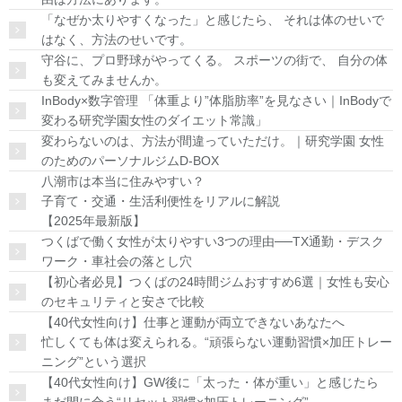
「なぜか太りやすくなった」と感じたら、 それは体のせいで
はなく、方法のせいです。
守谷に、プロ野球がやってくる。 スポーツの街で、 自分の体
も変えてみませんか。
InBody×数字管理 「体重より”体脂肪率”を見なさい｜InBodyで
変わる研究学園女性のダイエット常識」
変わらないのは、方法が間違っていただけ。｜研究学園 女性
のためのパーソナルジムD-BOX
八潮市は本当に住みやすい？
子育て・交通・生活利便性をリアルに解説
【2025年最新版】
つくばで働く女性が太りやすい3つの理由──TX通勤・デスク
ワーク・車社会の落とし穴
【初心者必見】つくばの24時間ジムおすすめ6選｜女性も安心
のセキュリティと安さで比較
【40代女性向け】仕事と運動が両立できないあなたへ
忙しくても体は変えられる。“頑張らない運動習慣×加圧トレー
ニング”という選択
【40代女性向け】GW後に「太った・体が重い」と感じたら
まだ間に合う“リセット習慣×加圧トレーニング”