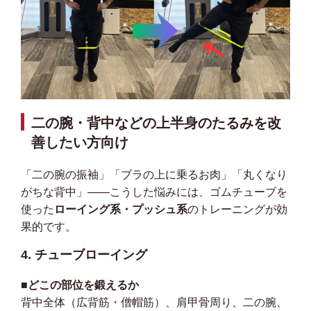
二の腕・背中などの上半身のたるみを改
善したい方向け
「二の腕の振袖」「ブラの上に乗るお肉」「丸くなり
がちな背中」——こうした悩みには、ゴムチューブを
使った
ローイング系・プッシュ系
のトレーニングが効
果的です。
4. チューブローイング
■どこの部位を鍛えるか
背中全体（広背筋・僧帽筋）、肩甲骨周り、二の腕、