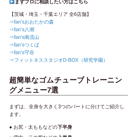
まずプロに相談したい方はこちら
【茨城・埼玉・千葉エリア 全6店舗】
⇒fan’sおおたかの森
⇒fan’s八潮
⇒fan’s南流山
⇒fan’sつくば
⇒fan’s守谷
⇒フィットネススタジオD-BOX（研究学園）
超簡単なゴムチューブトレーニン
グメニュー7選
まずは、全身を大きく3つのパートに分けてご紹介し
ます。
● お尻・太ももなどの
下半身