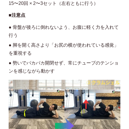
15〜20回 × 2〜3セット（左右ともに行う）
■注意点
● 骨盤が後ろに倒れないよう、お腹に軽く力を入れて
行う
● 脚を開く高さより「お尻の横が使われている感覚」
を重視する
● 勢いでパカパカ開閉せず、常にチューブのテンショ
ンを感じながら動かす