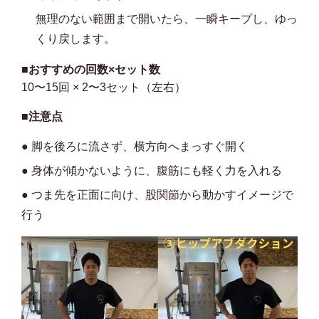
無理のない範囲まで開いたら、一瞬キープし、ゆっ
くり戻します。
■おすすめの回数×セット数
10〜15回 × 2〜3セット（左右）
■注意点
● 脚を後ろに流さず、横方向へまっすぐ開く
● 身体が傾かないように、腹筋にも軽く力を入れる
● つま先を正面に向け、股関節から動かすイメージで
行う