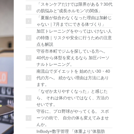
「スキンケアだけでは限界がある？30代
の肌悩みと”成長ホルモン”の関係」
「夏服が似合わなくなった理由は加齢じ
ゃない｜7月までにできる体づくり」
加圧トレーニングをやってはいけない人
の特徴｜リスクや安全に行うための注意
点も解説
守谷市本町でジムを探している方へ。
40代から体型を変えるなら 加圧パーソ
ナルトレーニング。
南流山でダイエットを 始めたい30・40
代の方へ。 続かない理由は方法にあり
ます。
「なぜか太りやすくなった」と感じた
ら、 それは体のせいではなく、方法の
せいです。
守谷に、プロ野球がやってくる。 スポ
ーツの街で、 自分の体も変えてみませ
んか。
InBody×数字管理 「体重より”体脂肪