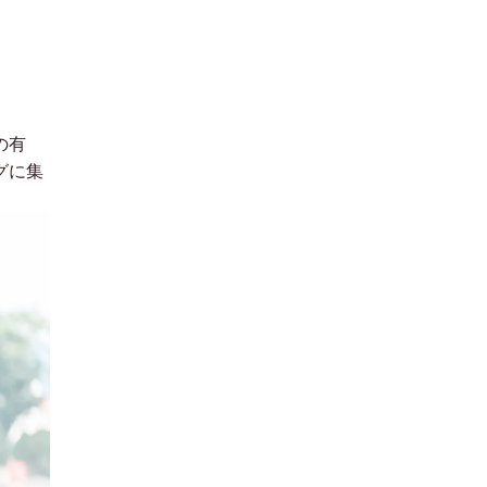
の有
グに集