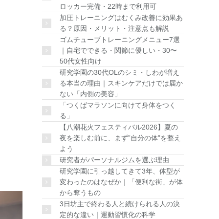
ロッカー完備・22時まで利用可
加圧トレーニングはむくみ改善に効果あ
る？原因・メリット・注意点も解説
ゴムチューブトレーニングメニュー7選
｜自宅でできる・関節に優しい・30〜
50代女性向け
研究学園の30代OLのシミ・しわが増え
る本当の理由｜スキンケアだけでは届か
ない「内側の美容」
「つくばマラソンに向けて身体をつく
る」
【八潮花火フェスティバル2026】夏の
夜を楽しむ前に、まず”自分の体”を整え
よう
研究者がパーソナルジムを選ぶ理由
研究学園に引っ越してきて3年、体型が
変わったのはなぜか｜「便利な街」が体
から奪うもの
3日坊主で終わる人と続けられる人の決
定的な違い｜運動習慣化の科学