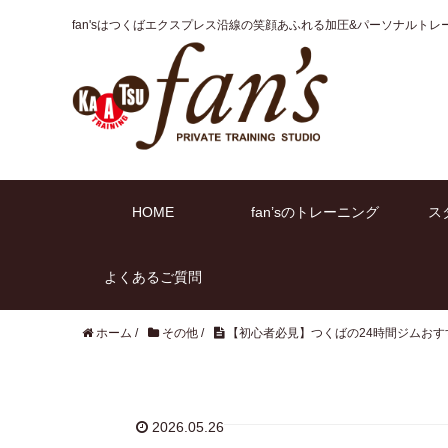
fan'sはつくばエクスプレス沿線の笑顔あふれる
加圧&パーソナルトレ
HOME
fan’sのトレーニング
ス
よくあるご質問
ホーム
/
その他
/
【初心者必見】つくばの24時間ジムおす
2026.05.26