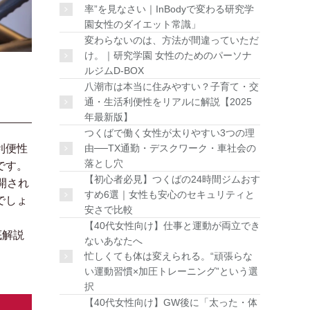
率”を見なさい｜InBodyで変わる研究学
園女性のダイエット常識」
変わらないのは、方法が間違っていただ
け。｜研究学園 女性のためのパーソナ
ルジムD-BOX
八潮市は本当に住みやすい？
子育て・交
通・生活利便性をリアルに解説
【2025
年最新版】
つくばで働く女性が太りやすい3つの理
由──TX通勤・デスクワーク・車社会の
利便性
落とし穴
です。
【初心者必見】つくばの24時間ジムおす
開され
すめ6選｜女性も安心のセキュリティと
でしょ
安さで比較
【40代女性向け】仕事と運動が両立でき
底解説
ないあなたへ
忙しくても体は変えられる。“頑張らな
い運動習慣×加圧トレーニング”という選
択
【40代女性向け】GW後に「太った・体