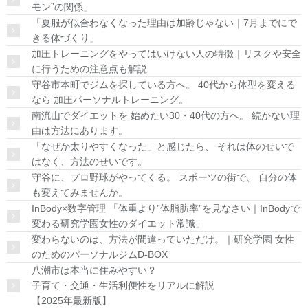
モン”の関係」
「夏服が似合わなくなった理由は加齢じゃない｜7月までにで
きる体づくり」
加圧トレーニングをやってはいけない人の特徴｜リスクや安全
に行うための注意点も解説
守谷市本町でジムを探している方へ。 40代から体型を変える
なら 加圧パーソナルトレーニング。
南流山でダイエットを 始めたい30・40代の方へ。 続かない理
由は方法にあります。
「なぜか太りやすくなった」と感じたら、 それは体のせいで
はなく、方法のせいです。
守谷に、プロ野球がやってくる。 スポーツの街で、 自分の体
も変えてみませんか。
InBody×数字管理 「体重より”体脂肪率”を見なさい｜InBodyで
変わる研究学園女性のダイエット常識」
変わらないのは、方法が間違っていただけ。｜研究学園 女性
のためのパーソナルジムD-BOX
八潮市は本当に住みやすい？
子育て・交通・生活利便性をリアルに解説
【2025年最新版】