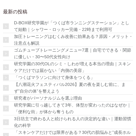
最新の投稿
D-BOX研究学園が「つくば市ランニングステーション」とし
て始動｜シャワー・ロッカー完備・22時まで利用可
加圧トレーニングはむくみ改善に効果ある？原因・メリット・
注意点も解説
ゴムチューブトレーニングメニュー7選｜自宅でできる・関節
に優しい・30〜50代女性向け
研究学園の30代OLのシミ・しわが増える本当の理由｜スキン
ケアだけでは届かない「内側の美容」
「つくばマラソンに向けて身体をつくる」
【八潮花火フェスティバル2026】夏の夜を楽しむ前に、ま
ず”自分の体”を整えよう
研究者がパーソナルジムを選ぶ理由
研究学園に引っ越してきて3年、体型が変わったのはなぜか｜
「便利な街」が体から奪うもの
3日坊主で終わる人と続けられる人の決定的な違い｜運動習慣
化の科学
「スキンケアだけでは限界がある？30代の肌悩みと”成長ホル