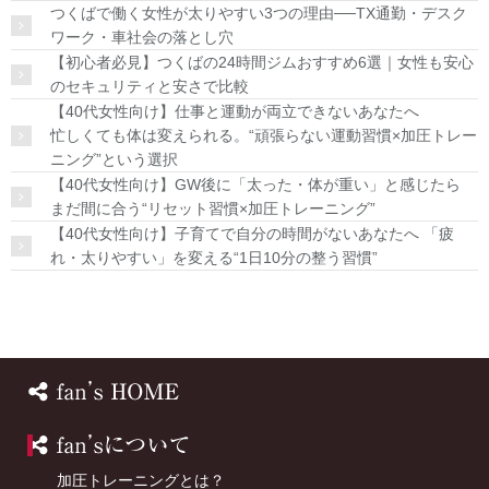
つくばで働く女性が太りやすい3つの理由──TX通勤・デスク
ワーク・車社会の落とし穴
【初心者必見】つくばの24時間ジムおすすめ6選｜女性も安心
のセキュリティと安さで比較
【40代女性向け】仕事と運動が両立できないあなたへ
忙しくても体は変えられる。“頑張らない運動習慣×加圧トレー
ニング”という選択
【40代女性向け】GW後に「太った・体が重い」と感じたら
まだ間に合う“リセット習慣×加圧トレーニング”
【40代女性向け】子育てで自分の時間がないあなたへ 「疲
れ・太りやすい」を変える“1日10分の整う習慣”
HOME
fan’sについて
加圧トレーニングとは？