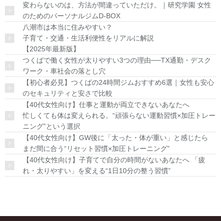
変わらないのは、方法が間違っていただけ。｜研究学園 女性
のためのパーソナルジムD-BOX
八潮市は本当に住みやすい？
子育て・交通・生活利便性をリアルに解説
【2025年最新版】
つくばで働く女性が太りやすい3つの理由──TX通勤・デスク
ワーク・車社会の落とし穴
【初心者必見】つくばの24時間ジムおすすめ6選｜女性も安心
のセキュリティと安さで比較
【40代女性向け】仕事と運動が両立できないあなたへ
忙しくても体は変えられる。“頑張らない運動習慣×加圧トレー
ニング”という選択
【40代女性向け】GW後に「太った・体が重い」と感じたら
まだ間に合う“リセット習慣×加圧トレーニング”
【40代女性向け】子育てで自分の時間がないあなたへ 「疲
れ・太りやすい」を変える“1日10分の整う習慣”