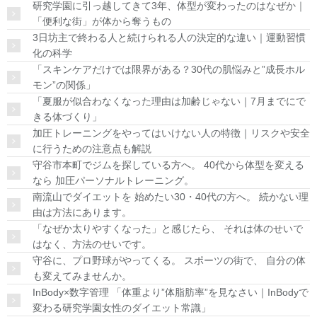
研究学園に引っ越してきて3年、体型が変わったのはなぜか｜
「便利な街」が体から奪うもの
3日坊主で終わる人と続けられる人の決定的な違い｜運動習慣
化の科学
「スキンケアだけでは限界がある？30代の肌悩みと”成長ホル
モン”の関係」
「夏服が似合わなくなった理由は加齢じゃない｜7月までにで
きる体づくり」
加圧トレーニングをやってはいけない人の特徴｜リスクや安全
に行うための注意点も解説
守谷市本町でジムを探している方へ。 40代から体型を変える
なら 加圧パーソナルトレーニング。
南流山でダイエットを 始めたい30・40代の方へ。 続かない理
由は方法にあります。
「なぜか太りやすくなった」と感じたら、 それは体のせいで
はなく、方法のせいです。
守谷に、プロ野球がやってくる。 スポーツの街で、 自分の体
も変えてみませんか。
InBody×数字管理 「体重より”体脂肪率”を見なさい｜InBodyで
変わる研究学園女性のダイエット常識」